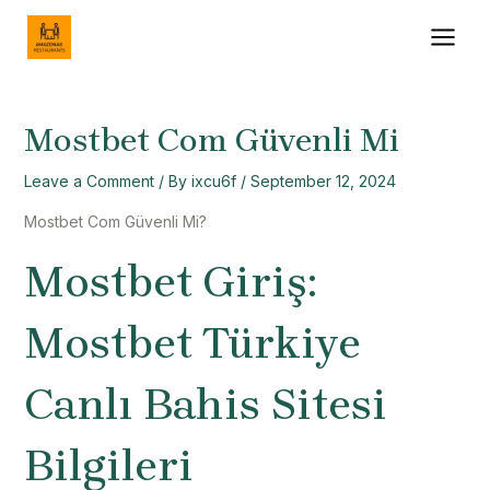
Skip
Post
MAI
to
navigation
MEN
content
Mostbet Com Güvenli Mi
Leave a Comment
/ By
ixcu6f
/
September 12, 2024
Mostbet Com Güvenli Mi?
Mostbet Giriş:
Mostbet Türkiye
Canlı Bahis Sitesi
Bilgileri