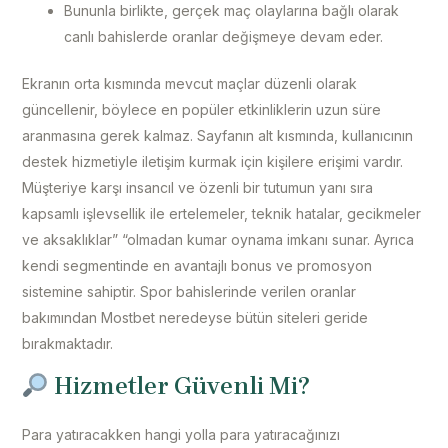
Bununla birlikte, gerçek maç olaylarına bağlı olarak
canlı bahislerde oranlar değişmeye devam eder.
Ekranın orta kısmında mevcut maçlar düzenli olarak
güncellenir, böylece en popüler etkinliklerin uzun süre
aranmasına gerek kalmaz. Sayfanın alt kısmında, kullanıcının
destek hizmetiyle iletişim kurmak için kişilere erişimi vardır.
Müşteriye karşı insancıl ve özenli bir tutumun yanı sıra
kapsamlı işlevsellik ile ertelemeler, teknik hatalar, gecikmeler
ve aksaklıklar” “olmadan kumar oynama imkanı sunar. Ayrıca
kendi segmentinde en avantajlı bonus ve promosyon
sistemine sahiptir. Spor bahislerinde verilen oranlar
bakımından Mostbet neredeyse bütün siteleri geride
bırakmaktadır.
Hizmetler Güvenli Mi?
Para yatıracakken hangi yolla para yatıracağınızı