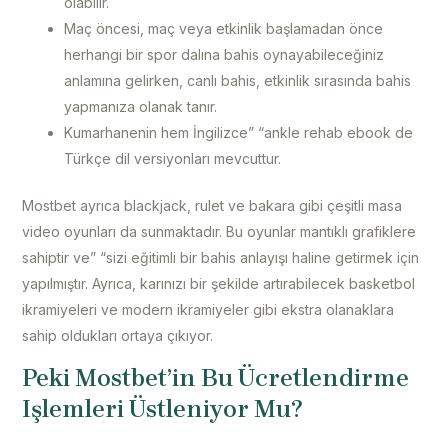
olabilir.
Maç öncesi, maç veya etkinlik başlamadan önce
herhangi bir spor dalına bahis oynayabileceğiniz
anlamına gelirken, canlı bahis, etkinlik sırasında bahis
yapmanıza olanak tanır.
Kumarhanenin hem İngilizce” “ankle rehab ebook de
Türkçe dil versiyonları mevcuttur.
Mostbet ayrıca blackjack, rulet ve bakara gibi çeşitli masa
video oyunları da sunmaktadır. Bu oyunlar mantıklı grafiklere
sahiptir ve” “sizi eğitimli bir bahis anlayışı haline getirmek için
yapılmıştır. Ayrıca, karınızı bir şekilde artırabilecek basketbol
ikramiyeleri ve modern ikramiyeler gibi ekstra olanaklara
sahip oldukları ortaya çıkıyor.
Peki Mostbet’in Bu Ücretlendirme
Işlemleri Üstleniyor Mu?