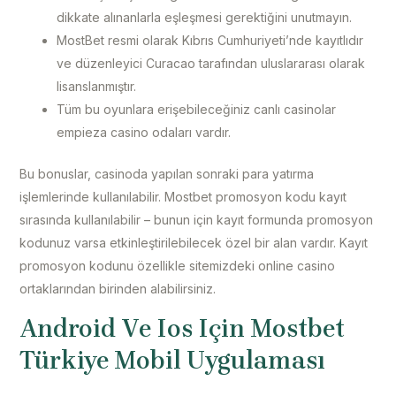
dikkate alınanlarla eşleşmesi gerektiğini unutmayın.
MostBet resmi olarak Kıbrıs Cumhuriyeti’nde kayıtlıdır
ve düzenleyici Curacao tarafından uluslararası olarak
lisanslanmıştır.
Tüm bu oyunlara erişebileceğiniz canlı casinolar
empieza casino odaları vardır.
Bu bonuslar, casinoda yapılan sonraki para yatırma
işlemlerinde kullanılabilir. Mostbet promosyon kodu kayıt
sırasında kullanılabilir – bunun için kayıt formunda promosyon
kodunuz varsa etkinleştirilebilecek özel bir alan vardır. Kayıt
promosyon kodunu özellikle sitemizdeki online casino
ortaklarından birinden alabilirsiniz.
Android Ve Ios Için Mostbet
Türkiye Mobil Uygulaması