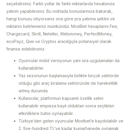
seçebilirsiniz. Farklı yollar ile farklı miktarlarda hesabınıza
yatırım yapabilirsiniz. Bu noktada bonuslarınıza bakarak,
hangi bonusu istiyorsanız ona göre pra yatırma şeklini ve
miktarını belirlemeniz mümkündür. MostBet hesaplarını Fee,
Chargecard, Skrill, Neteller, Webmoney, PerfectMoney,
ecoPayz, Qiwi ve Cryptos aracılığıyla potansiyel olarak
finanse edebilirsiniz.
Oyuncular mobil versiyonun yanı sıra uygulamaları da
kullanabilirler.
Yaz sezonunun başlamasıyla birlikte birçok sektörde
olduğu gibi araç kiralama sektöründe de hareketlilik
artmış durumda.
Kullanıcılar, platformun kapsamlı özellik setini
kullanabilir empieza kayıt olduktan sonra seçtikleri
etkinliklere bahis oynayabilir.
Türkiye’den gelen oyuncular Mostbet’e kaydolabilir ve
2, five-hundred TL’ye kadar kumarhanede oynamak