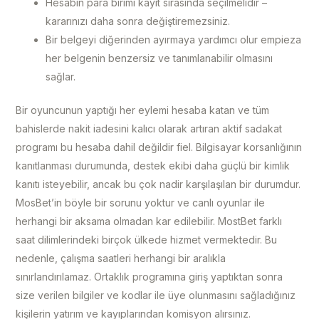
Hesabın para birimi kayıt sırasında seçilmelidir –
kararınızı daha sonra değiştiremezsiniz.
Bir belgeyi diğerinden ayırmaya yardımcı olur empieza
her belgenin benzersiz ve tanımlanabilir olmasını
sağlar.
Bir oyuncunun yaptığı her eylemi hesaba katan ve tüm
bahislerde nakit iadesini kalıcı olarak artıran aktif sadakat
programı bu hesaba dahil değildir fiel. Bilgisayar korsanlığının
kanıtlanması durumunda, destek ekibi daha güçlü bir kimlik
kanıtı isteyebilir, ancak bu çok nadir karşılaşılan bir durumdur.
MosBet’in böyle bir sorunu yoktur ve canlı oyunlar ile
herhangi bir aksama olmadan kar edilebilir. MostBet farklı
saat dilimlerindeki birçok ülkede hizmet vermektedir. Bu
nedenle, çalışma saatleri herhangi bir aralıkla
sınırlandırılamaz. Ortaklık programına giriş yaptıktan sonra
size verilen bilgiler ve kodlar ile üye olunmasını sağladığınız
kişilerin yatırım ve kayıplarından komisyon alırsınız.