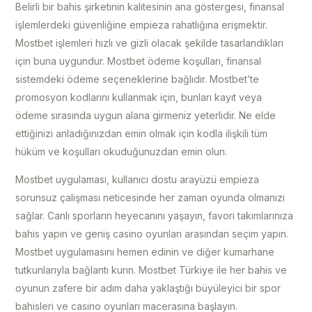
Belirli bir bahis şirketinin kalitesinin ana göstergesi, finansal
işlemlerdeki güvenliğine empieza rahatlığına erişmektir.
Mostbet işlemleri hızlı ve gizli olacak şekilde tasarlandıkları
için buna uygundur. Mostbet ödeme koşulları, finansal
sistemdeki ödeme seçeneklerine bağlıdır. Mostbet’te
promosyon kodlarını kullanmak için, bunları kayıt veya
ödeme sırasında uygun alana girmeniz yeterlidir. Ne elde
ettiğinizi anladığınızdan emin olmak için kodla ilişkili tüm
hüküm ve koşulları okuduğunuzdan emin olun.
Mostbet uygulaması, kullanıcı dostu arayüzü empieza
sorunsuz çalışması neticesinde her zaman oyunda olmanızı
sağlar. Canlı sporların heyecanını yaşayın, favori takımlarınıza
bahis yapın ve geniş casino oyunları arasından seçim yapın.
Mostbet uygulamasını hemen edinin ve diğer kumarhane
tutkunlarıyla bağlantı kurın. Mostbet Türkiye ile her bahis ve
oyunun zafere bir adım daha yaklaştığı büyüleyici bir spor
bahisleri ve casino oyunları macerasına başlayın.