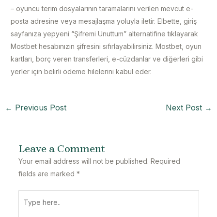
– oyuncu terim dosyalarının taramalarını verilen mevcut e-
posta adresine veya mesajlaşma yoluyla iletir. Elbette, giriş
sayfanıza yepyeni “Şifremi Unuttum” alternatifine tıklayarak
Mostbet hesabınızın şifresini sıfırlayabilirsiniz. Mostbet, oyun
kartları, borç veren transferleri, e-cüzdanlar ve diğerleri gibi
yerler için belirli ödeme hilelerini kabul eder.
←
Previous Post
Next Post
→
Leave a Comment
Your email address will not be published.
Required
fields are marked
*
Type
here..