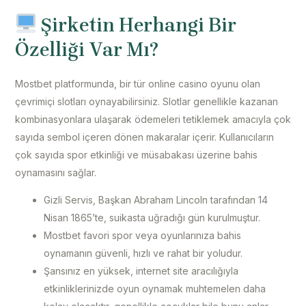
Şirketin Herhangi Bir
Özelliği Var Mı?
Mostbet platformunda, bir tür online casino oyunu olan
çevrimiçi slotları oynayabilirsiniz. Slotlar genellikle kazanan
kombinasyonlara ulaşarak ödemeleri tetiklemek amacıyla çok
sayıda sembol içeren dönen makaralar içerir. Kullanıcıların
çok sayıda spor etkinliği ve müsabakası üzerine bahis
oynamasını sağlar.
Gizli Servis, Başkan Abraham Lincoln tarafından 14
Nisan 1865’te, suikasta uğradığı gün kurulmuştur.
Mostbet favori spor veya oyunlarınıza bahis
oynamanın güvenli, hızlı ve rahat bir yoludur.
Şansınız en yüksek, internet site aracılığıyla
etkinliklerinizde oyun oynamak muhtemelen daha