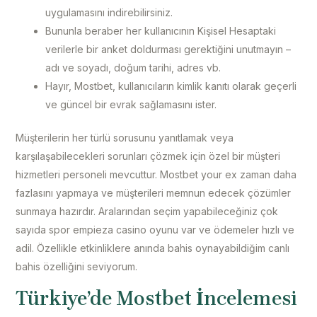
uygulamasını indirebilirsiniz.
Bununla beraber her kullanıcının Kişisel Hesaptaki
verilerle bir anket doldurması gerektiğini unutmayın –
adı ve soyadı, doğum tarihi, adres vb.
Hayır, Mostbet, kullanıcıların kimlik kanıtı olarak geçerli
ve güncel bir evrak sağlamasını ister.
Müşterilerin her türlü sorusunu yanıtlamak veya
karşılaşabilecekleri sorunları çözmek için özel bir müşteri
hizmetleri personeli mevcuttur. Mostbet your ex zaman daha
fazlasını yapmaya ve müşterileri memnun edecek çözümler
sunmaya hazırdır. Aralarından seçim yapabileceğiniz çok
sayıda spor empieza casino oyunu var ve ödemeler hızlı ve
adil. Özellikle etkinliklere anında bahis oynayabildiğim canlı
bahis özelliğini seviyorum.
Türkiye’de Mostbet İncelemesi