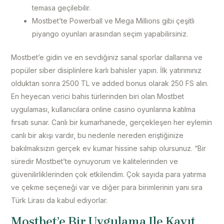
temasa geçilebilir.
Mostbet’te Powerball ve Mega Millions gibi çeşitli
piyango oyunları arasından seçim yapabilirsiniz.
Mostbet’e gidin ve en sevdiğiniz sanal sporlar dallarına ve
popüler siber disiplinlere karlı bahisler yapın. İlk yatırımınız
olduktan sonra 2500 TL ve added bonus olarak 250 FS alın.
En heyecan verici bahis türlerinden biri olan Mostbet
uygulaması, kullanıcılara online casino oyunlarına katılma
fırsatı sunar. Canlı bir kumarhanede, gerçekleşen her eylemin
canlı bir akışı vardır, bu nedenle nereden eriştiğinize
bakılmaksızın gerçek ev kumar hissine sahip olursunuz. “Bir
süredir Mostbet’te oynuyorum ve kalitelerinden ve
güvenilirliklerinden çok etkilendim. Çok sayıda para yatırma
ve çekme seçeneği var ve diğer para birimlerinin yanı sıra
Türk Lirası da kabul ediyorlar.
Mostbet’e Bir Uygulama Ile Kayıt