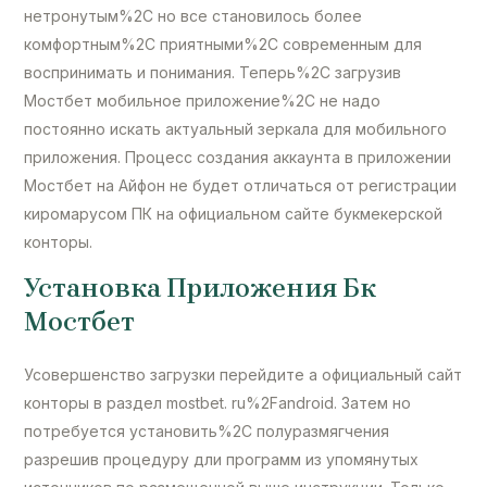
нетронутым%2C но все становилось более
комфортным%2C приятными%2C современным для
воспринимать и понимания. Теперь%2C загрузив
Мостбет мобильное приложение%2C не надо
постоянно искать актуальный зеркала для мобильного
приложения. Процесс создания аккаунта в приложении
Мостбет на Айфон не будет отличаться от регистрации
киромарусом ПК на официальном сайте букмекерской
конторы.
Установка Приложения Бк
Мостбет
Усовершенство загрузки перейдите а официальный сайт
конторы в раздел mostbet. ru%2Fandroid. Затем но
потребуется установить%2C полуразмягчения
разрешив процедуру дли программ из упомянутых