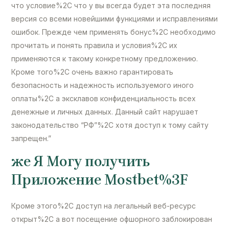
что условие%2C что у вы всегда будет эта последняя
версия со всеми новейшими функциями и исправлениями
ошибок. Прежде чем применять бонус%2C необходимо
прочитать и понять правила и условия%2C их
применяются к такому конкретному предложению.
Кроме того%2C очень важно гарантировать
безопасность и надежность используемого иного
оплаты%2C а эксклавов конфиденциальность всех
денежные и личных данных. Данный сайт нарушает
законодательство “РФ”%2C хотя доступ к тому сайту
запрещен.”
же Я Могу получить
Приложение Mostbet%3F
Кроме этого%2C доступ на легальный веб-ресурс
открыт%2C а вот посещение офшорного заблокирован