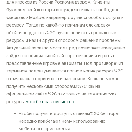
для игроков из России Роскомнадзором. Клиенты
букмекерской конторы вынуждены искать свободное
«зеркало» Mostbet например другие способы доступа к
ресурсу. Тогда по какой-то причинам блокировку
обойти но удалось%2C лучше почитать профильные
ресурсы и найти другой способом решения проблемы.
Актуальный зеркало мостбет ред позволяет ежедневно
зайдет на официальный сайт организации и играть в
представленные игровые автоматы. Под противоречит
термином подразумевается полное копия ресурса%2C
отличалась от оригинала и названием. Зеркало можно
получить несколькими способами%2C как на
официальном сайте%2C так только на тематических
ресурсы
мостбет на компьютер
.
Чтобы получить доступ к ставкам%2C бетторы
нередко прибегают нему использованию
мобильного приложения.