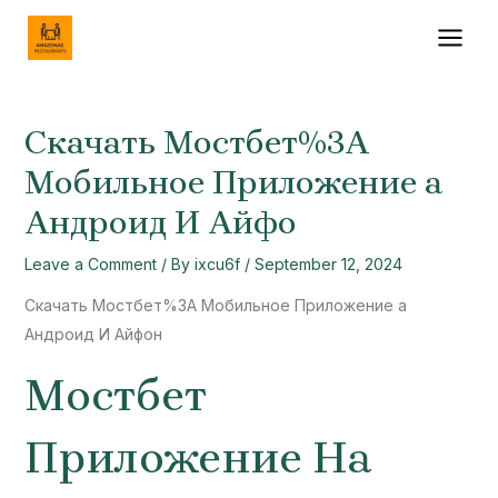
Skip
Post
MAI
to
navigation
MEN
content
Скачать Мостбет%3A
Мобильное Приложение а
Андроид И Айфо
Leave a Comment
/ By
ixcu6f
/
September 12, 2024
Скачать Мостбет%3A Мобильное Приложение а
Андроид И Айфон
Мостбет
Приложение На