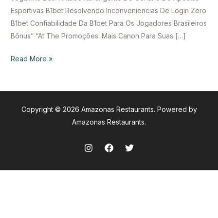
Esportivas B1bet Resolvendo Inconveniencias De Login Zero
B1bet Confiabilidade Da B1bet Para Os Jogadores Brasileiros
Bônus” “At The Promoções: Mais Canon Para Suas […]
Read More »
Copyright © 2026 Amazonas Restaurants. Powered by
Amazonas Restaurants.