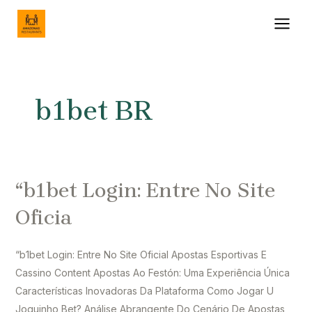
Skip
MAI
to
MEN
content
b1bet BR
“b1bet Login: Entre No Site
“b1bet
Login:
Oficia
Entre
No
“b1bet Login: Entre No Site Oficial Apostas Esportivas E
Site
Cassino Content Apostas Ao Festón: Uma Experiência Única
Oficia
Características Inovadoras Da Plataforma Como Jogar U
Joguinho Bet? Análise Abrangente Do Cenário De Apostas