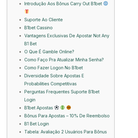
Introdução Aos Bônus Carry Out B1bet
Suporte Ao Cliente
B1bet Cassino
Vantagens Exclusivas De Apostar Not Any
B1 Bet
O Que É Gamble Online?
Como Faço Pra Atualizar Minha Senha?
Como Fazer Logon No B1bet
Diversidade Sobre Apostas E
Probabilities Competitivas
Perguntas Frequentes Suporte B1bet
Login
B1bet Apostas
Bônus Para Apostas – 10% De Reembolso
B1 Bet Login
Tabela: Avaliação 2 Usuários Para Bônus