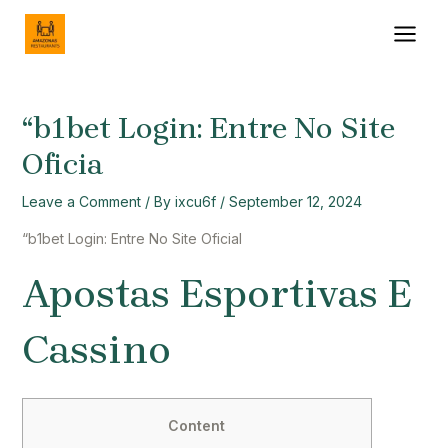
Skip
Post
MAI
to
navigation
MEN
content
“b1bet Login: Entre No Site
Oficia
Leave a Comment
/ By
ixcu6f
/
September 12, 2024
“b1bet Login: Entre No Site Oficial
Apostas Esportivas E
Cassino
Content