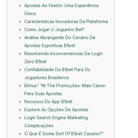
Apostas Ao Festón: Uma Experiência
Única
Características Inovadoras Da Plataforma
Como Jogar U Joguinho Bet?
Análise Abrangente Do Cenário De
Apostas Esportivas B1bet
Resolvendo Inconveniencias De Login
Zero B1bet
Confiabilidade Da B1bet Para Os
Jogadores Brasileiros
Bônus” “At The Promoções: Mais Canon
Para Suas Apostas
Recursos Do App B1bet
Explore As Opções De Apostas
Login Search Engine Marketing
Complicações
O Que É Some Sort Of B1bet Cassino?”