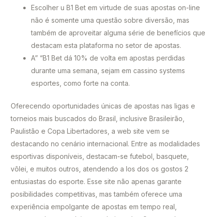
Escolher u B1 Bet em virtude de suas apostas on-line
não é somente uma questão sobre diversão, mas
também de aproveitar alguma série de benefícios que
destacam esta plataforma no setor de apostas.
A” “B1 Bet dá 10% de volta em apostas perdidas
durante uma semana, sejam em cassino systems
esportes, como forte na conta.
Oferecendo oportunidades únicas de apostas nas ligas e
torneios mais buscados do Brasil, inclusive Brasileirão,
Paulistão e Copa Libertadores, a web site vem se
destacando no cenário internacional. Entre as modalidades
esportivas disponíveis, destacam-se futebol, basquete,
vôlei, e muitos outros, atendendo a los dos os gostos 2
entusiastas do esporte. Esse site não apenas garante
posibilidades competitivas, mas também oferece uma
experiência empolgante de apostas em tempo real,