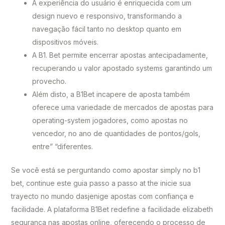
A experiência do usuário é enriquecida com um
design nuevo e responsivo, transformando a
navegação fácil tanto no desktop quanto em
dispositivos móveis.
A B1. Bet permite encerrar apostas antecipadamente,
recuperando u valor apostado systems garantindo um
provecho.
Além disto, a B1Bet incapere de aposta também
oferece uma variedade de mercados de apostas para
operating-system jogadores, como apostas no
vencedor, no ano de quantidades de pontos/gols,
entre” “diferentes.
Se você está se perguntando como apostar simply no b1
bet, continue este guia passo a passo at the inicie sua
trayecto no mundo dasjenige apostas com confiança e
facilidade. A plataforma B1Bet redefine a facilidade elizabeth
segurança nas apostas online, oferecendo o processo de