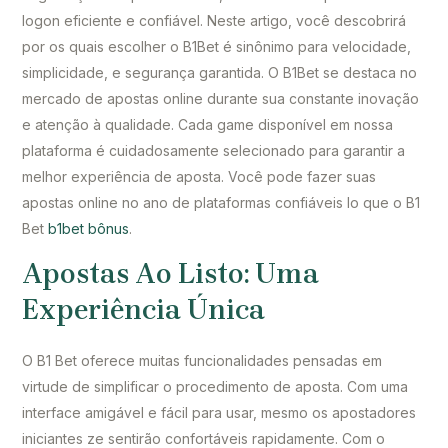
logon eficiente e confiável. Neste artigo, você descobrirá
por os quais escolher o B1Bet é sinônimo para velocidade,
simplicidade, e segurança garantida. O B1Bet se destaca no
mercado de apostas online durante sua constante inovação
e atenção à qualidade. Cada game disponível em nossa
plataforma é cuidadosamente selecionado para garantir a
melhor experiência de aposta. Você pode fazer suas
apostas online no ano de plataformas confiáveis lo que o B1
Bet
b1bet bônus
.
Apostas Ao Listo: Uma
Experiência Única
O B1 Bet oferece muitas funcionalidades pensadas em
virtude de simplificar o procedimento de aposta. Com uma
interface amigável e fácil para usar, mesmo os apostadores
iniciantes ze sentirão confortáveis rapidamente. Com o