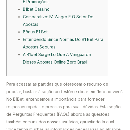
E Promoções
B1bet Cassino
Comparativo: B1 Wager E O Setor De
Apostas
Bônus B1 Bet
Entendendo Since Normas Do B1 Bet Para
Apostas Seguras
A B1bet Surge Lo Que A Vanguarda
Dieses Apostas Online Zero Brasil
Para acessar as partidas que oferecem o recurso de
popular, basta ir à seção ao festón e clicar em “Info ao vivo”.
No B1Bet, entendemos a importância para fornecer
respostas rápidas e precisas para suas dúvidas. Esta seção
de Perguntas Frequentes (FAQs) aborda as questões
também comuns dos nossos usuários, garantindo la cual
você tenha muchas as informações necessárias ao alcance