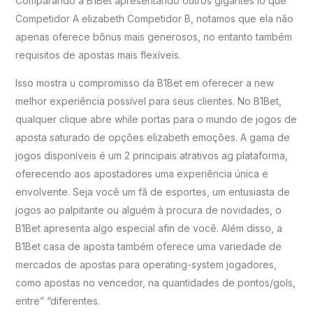
Comparando a B1Bet apresentando outros gigantes lo que
Competidor A elizabeth Competidor B, notamos que ela não
apenas oferece bônus mais generosos, no entanto também
requisitos de apostas mais flexíveis.
Isso mostra u compromisso da B1Bet em oferecer a new
melhor experiência possível para seus clientes. No B1Bet,
qualquer clique abre while portas para o mundo de jogos de
aposta saturado de opções elizabeth emoções. A gama de
jogos disponíveis é um 2 principais atrativos ag plataforma,
oferecendo aos apostadores uma experiência única e
envolvente. Seja você um fã de esportes, um entusiasta de
jogos ao palpitante ou alguém à procura de novidades, o
B1Bet apresenta algo especial afin de você. Além disso, a
B1Bet casa de aposta também oferece uma variedade de
mercados de apostas para operating-system jogadores,
como apostas no vencedor, na quantidades de pontos/gols,
entre” “diferentes.