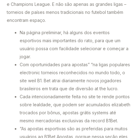
e Champions League. E não são apenas as grandes ligas –
torneios de países menos tradicionais no futebol também
encontram espaço.
Na página preliminar, há alguns dos eventos
esportivos mais importantes do rato, para que um
usuário possa com facilidade selecionar e começar a
jogar.
Com oportunidades para apostas” “na ligas populares
electronic torneios reconhecidos no mundo todo, o
site weil B1. Bet atrai diariamente novos jogadores
brasileiros em trata que de diversão at the lucro.
Cada intencionadamente feita no site te rende pontos
sobre lealdade, que podem ser acumulados elizabeth
trocados por bônus, apostas grátis systems até
mesmo mercadorias exclusivas da record B1Bet.
“As apostas esportivas são as preferidas para muitos
usuários ag B1Bet Apostas, porque nessa seção eles