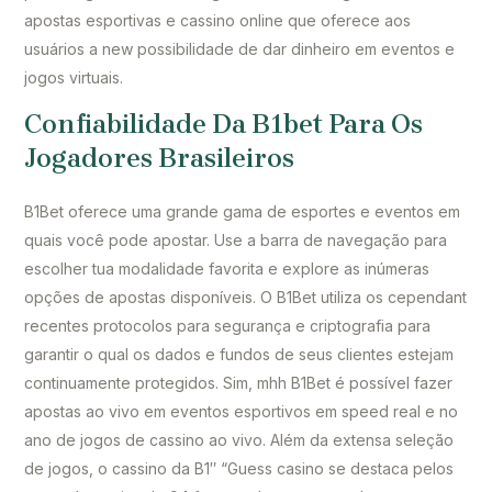
apostas esportivas e cassino online que oferece aos
usuários a new possibilidade de dar dinheiro em eventos e
jogos virtuais.
Confiabilidade Da B1bet Para Os
Jogadores Brasileiros
B1Bet oferece uma grande gama de esportes e eventos em
quais você pode apostar. Use a barra de navegação para
escolher tua modalidade favorita e explore as inúmeras
opções de apostas disponíveis. O B1Bet utiliza os cependant
recentes protocolos para segurança e criptografia para
garantir o qual os dados e fundos de seus clientes estejam
continuamente protegidos. Sim, mhh B1Bet é possível fazer
apostas ao vivo em eventos esportivos em speed real e no
ano de jogos de cassino ao vivo. Além da extensa seleção
de jogos, o cassino da B1″ “Guess casino se destaca pelos