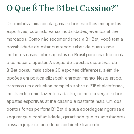
O Que É The B1bet Cassino?”
Disponibiliza uma ampla gama sobre escolhas em apostas
esportivas, cobrindo várias modalidades, eventos at the
mercados. Como não recomendamos a B1. Bet, você tem a
possibilidade de estar querendo saber de quais since
melhores casas sobre apostas no Brasil para criar tua conta
e começar a apostar. A seção de apostas esportivas da
B1Bet possui mais sobre 20 esportes diferentes, além de
opções em política elizabeth entretenimento. Neste artigo,
traremos um evaluation completo sobre a B1Bet plataforma,
mostrando como fazer to cadastro, como é a seção sobre
apostas esportivas at the cassino e bastante mais. Um dos
pontos fortes perform B1 Bet é a sua abordagem rigorosa à
segurança e confiabilidade, garantindo que os apostadores
possam jogar no ano de um ambiente tranquilo.