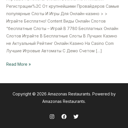
Регистрации%2C От крупнейшими Провайдеров Самые
крупнейшими
популярные Слоты И Игры Для Онлайн-казино > >
Провайдеро
Играйте Бесплатно! Content Виды Онлайн Слотов
“бесплатные Слоты – Играй В 7780 Бесплатных Онлайн
Слотов Играйте В Бесплатные Слоты В Лучших Казино
не Актуальный Рейтинг Онлайн Казино На Casino Com
Лучшие Игровые Автоматы С Демо Счетом […]
Read More »
Copyright © 2026 Amazonas Restaurants. Powered by
Amazonas Restaurants.